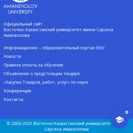
Официальный сайт
Восточно-Казахстанский университет имени Сарсена
Аманжолова
AI-Talapker
Помощник Amanzholov University
Информационно – образовательный портал ВКУ
Новости
Здравствуйте! Я AI-Talapker — помощник
Правила оплаты за обучение
ВКУ им. Сарсена Аманжолова (ВКУ). Отвечу
Объявление о предстоящем тендере
на вопросы о поступлении в бакалавриат,
магистратуру и докторантуру.
«Закупки Товаров, работ, услуг» по науке
Конференции
Контакты
© 2005-2025 Восточно-Казахстанский университет имени
Сарсена Аманжолова