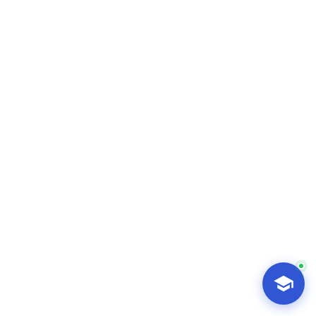
AI-Talapker
Amanzholov University көмекшісі
Сәлем! Мен AI-Talapker — Сәрсен
Аманжолов атындағы Шығыс Қазақстан
университеті (ШҚУ) көмекшісімін.
Бакалавриат, магистратура, докторантура
туралы сұрақтарыңызға жауап беремін.