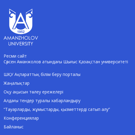
Ресми сайт
Сәрсен Аманжолов атындағы Шығыс Қазақстан университеті
AI-Talapker
Amanzholov University көмекшісі
ШҚУ Ақпараттық білім беру порталы
Жаңалықтар
Сәлем! Мен AI-Talapker — Сәрсен
Аманжолов атындағы Шығыс Қазақстан
Оқу ақысын төлеу ережелері
университеті (ШҚУ) көмекшісімін.
Алдағы тендер туралы хабарландыру
Бакалавриат, магистратура, докторантура
туралы сұрақтарыңызға жауап беремін.
“Тауарларды, жұмыстарды, қызметтерді сатып алу”
Конференциялар
Байланыс