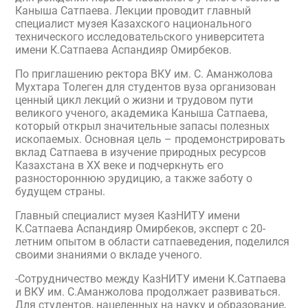
Каныша Сатпаева. Лекции проводит главный
специалист музея Казахского национального
технического исследовательского университета
имени К.Сатпаева Аспандияр Омирбеков.
По приглашению ректора ВКУ им. С. Аманжолова
Мухтара Толеген для студентов вуза организован
ценный цикл лекций о жизни и трудовом пути
великого ученого, академика Каныша Сатпаева,
который открыл значительные запасы полезных
ископаемых. Основная цель – продемонстрировать
вклад Сатпаева в изучение природных ресурсов
Казахстана в XX веке и подчеркнуть его
разностороннюю эрудицию, а также заботу о
будущем страны.
Главный специалист музея КазНИТУ имени
К.Сатпаева Аспандияр Омирбеков, эксперт с 20-
летним опытом в области сатпаеведения, поделился
своими знаниями о вкладе ученого.
-Сотрудничество между КазНИТУ имени К.Сатпаева
и ВКУ им. С.Аманжолова продолжает развиваться.
Для студентов, нацеленных на науку и образование,