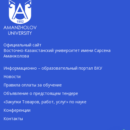
Официальный сайт
Восточно-Казахстанский университет имени Сарсена
Аманжолова
AI-Talapker
Помощник Amanzholov University
Информационно – образовательный портал ВКУ
Новости
Здравствуйте! Я AI-Talapker — помощник
Правила оплаты за обучение
ВКУ им. Сарсена Аманжолова (ВКУ). Отвечу
Объявление о предстоящем тендере
на вопросы о поступлении в бакалавриат,
магистратуру и докторантуру.
«Закупки Товаров, работ, услуг» по науке
Конференции
Контакты