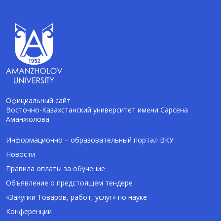
Официальный сайт
Восточно-Казахстанский университет имени Сарсена
Аманжолова
AI-Talapker
Помощник Amanzholov University
Информационно – образовательный портал ВКУ
Новости
Здравствуйте! Я AI-Talapker — помощник
Правила оплаты за обучение
ВКУ им. Сарсена Аманжолова (ВКУ). Отвечу
Объявление о предстоящем тендере
на вопросы о поступлении в бакалавриат,
магистратуру и докторантуру.
«Закупки Товаров, работ, услуг» по науке
Конференции