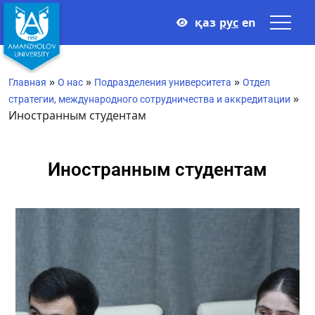
қаз
рус
en
»
»
»
Главная
О нас
Подразделения университета
Отдел
»
стратегии, международного сотрудничества и аккредитации
Иностранным студентам
Иностранным студентам