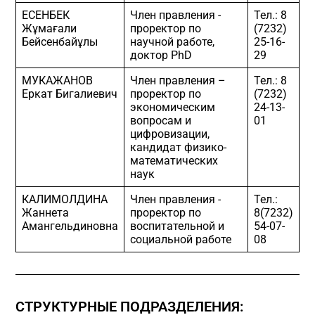
ЕСЕНБЕК
Член правления -
Тел.: 8
Жұмағали
проректор по
(7232)
Бейсенбайұлы
научной работе,
25-16-
доктор PhD
29
МУКАЖАНОВ
Член правления –
Тел.: 8
Еркат Бигалиевич
проректор по
(7232)
экономическим
24-13-
вопросам и
01
цифровизации,
кандидат физико-
математических
наук
КАЛИМОЛДИНА
Член правления -
Тел.:
Жаннета
проректор по
8(7232)
Амангельдиновна
воспитательной и
54-07-
социальной работе
08
СТРУКТУРНЫЕ ПОДРАЗДЕЛЕНИЯ: