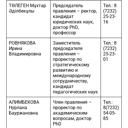
ТӨЛЕГЕН Мұхтар
Председатель
Тел.: 8
Әділбекұлы
правления – ректор,
(7232)
кандидат
25-23-
юридических наук,
16
доктор PhD,
профессор
РОВНЯКОВА
Заместитель
Тел.: 8
Ирина
председателя
(7232)
Владимировна
правления –
25-23-
проректор по
01
стратегическому
развитию и
международному
сотрудничеству,
кандидат
педагогических наук
АЛИМБЕКОВА
Член правления –
Тел.:
Нурлана
проректор по
8(7232)
Бауржановна
академическим
54-05-
вопросам, доктор
85
PhD