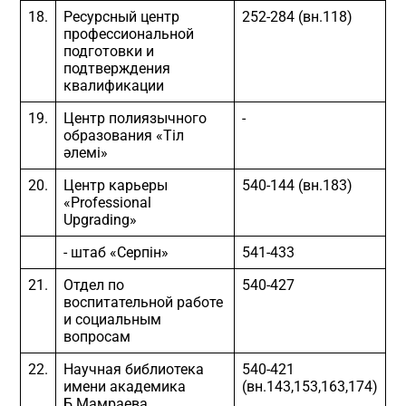
18.
Ресурсный центр
252-284 (вн.118)
профессиональной
подготовки и
подтверждения
квалификации
19.
Центр полиязычного
-
образования «Тіл
әлемі»
20.
Центр карьеры
540-144 (вн.183)
«Professional
Upgrading»
- штаб «Серпін»
541-433
21.
Отдел по
540-427
воспитательной работе
и социальным
вопросам
22.
Научная библиотека
540-421
имени академика
(вн.143,153,163,174)
Б.Мамраева