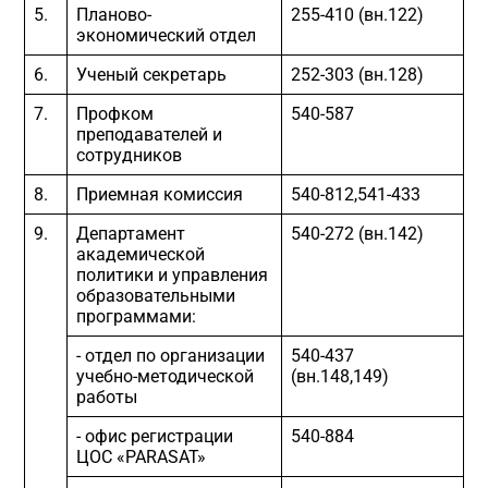
5.
Планово-
255-410 (вн.122)
экономический отдел
6.
Ученый секретарь
252-303 (вн.128)
7.
Профком
540-587
преподавателей и
сотрудников
8.
Приемная комиссия
540-812,541-433
9.
Департамент
540-272 (вн.142)
академической
политики и управления
образовательными
программами:
- отдел по организации
540-437
учебно-методической
(вн.148,149)
работы
- офис регистрации
540-884
ЦОС «PARASAT»