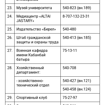
23.
Музей университета
540-823 (вн.189)
24.
Медиацентр «ALTAI
8-707-132-23-31
JASTARY»
25.
Издательство «Берел»
540-480
26.
Штаб гражданской
540-413 (вн.185)
защиты и охраны труда
27.
Военная кафедра
75-13-11
имени Кабанбай
батыра
28.
Хозяйственный
540-708
департамент:
- хозяйственно-
540-427 (вн.121)
технический отдел
540-458 (вн.124)
29.
Спортивный клуб
75-27-97