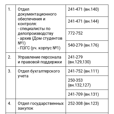
1.
Отдел
241-471 (вн.140)
документационного
обеспечения и
241-471 (вн.144)
контроля:
- специалисты по
772-752
делопроизводству
- архив (Дом студентов
№1)
540-279 (вн.176)
- ПЗГС (уч. корпус №1)
2.
Управление персонала
241-279
и правовой поддержки
(вн.129,130)
3.
Отдел бухгалтерского
241-752 (вн.111)
учета
250-353
(вн.132,127)
241-709 (вн.131)
4.
Отдел государственных
252-308 (вн.123)
закупок