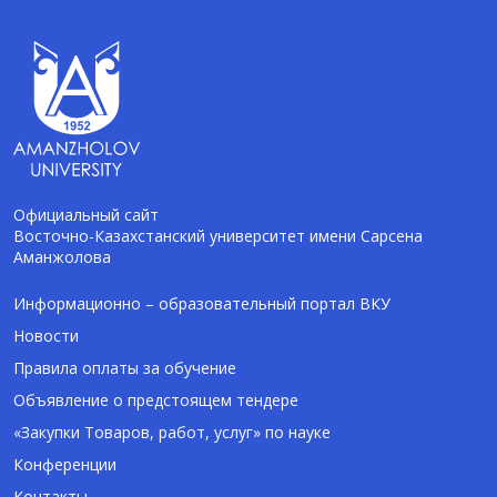
Официальный сайт
Восточно-Казахстанский университет имени Сарсена
Аманжолова
AI-Talapker
Помощник Amanzholov University
Информационно – образовательный портал ВКУ
Новости
Здравствуйте! Я AI-Talapker — помощник
Правила оплаты за обучение
ВКУ им. Сарсена Аманжолова (ВКУ). Отвечу
Объявление о предстоящем тендере
на вопросы о поступлении в бакалавриат,
магистратуру и докторантуру.
«Закупки Товаров, работ, услуг» по науке
Конференции
Контакты