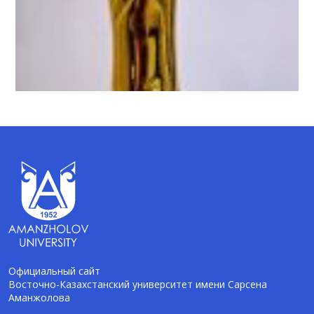
Официальный сайт
Восточно-Казахстанский университет имени Сарсена
Аманжолова
AI-Talapker