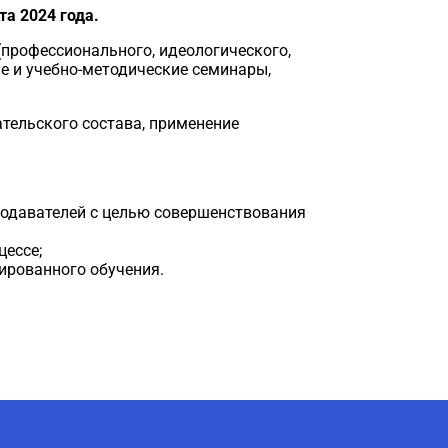
а 2024 года.
(профессионального, идеологического,
е и учебно-методические семинары,
тельского состава, применение
подавателей с целью совершенствования
цессе;
ированного обучения.
AI-Talapker
Помощник Amanzholov University