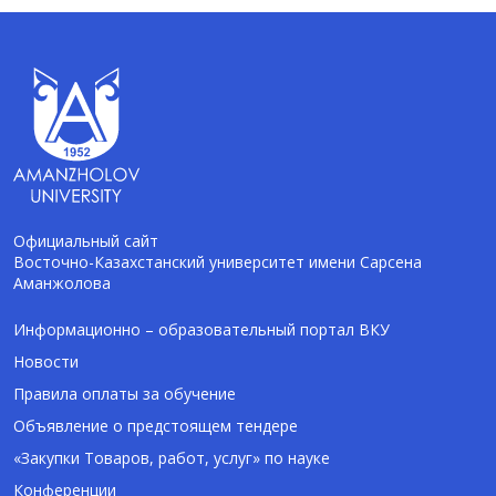
Официальный сайт
Восточно-Казахстанский университет имени Сарсена
Аманжолова
AI-Talapker
Помощник Amanzholov University
Информационно – образовательный портал ВКУ
Новости
Здравствуйте! Я AI-Talapker — помощник
Правила оплаты за обучение
ВКУ им. Сарсена Аманжолова (ВКУ). Отвечу
Объявление о предстоящем тендере
на вопросы о поступлении в бакалавриат,
магистратуру и докторантуру.
«Закупки Товаров, работ, услуг» по науке
Конференции