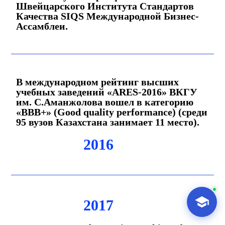
Швейцарского Института Стандартов
Качества SIQS Международной Бизнес-
Ассамблеи.
AI-Talapker
Помощник Amanzholov University
В международном рейтинг высших
учебных заведений «ARES-2016» ВКГУ
им. С.Аманжолова вошел в категорию
Здравствуйте! Я AI-Talapker — помощник
«BBB+» (Good quality performance) (среди
ВКУ им. Сарсена Аманжолова (ВКУ). Отвечу
95 вузов Казахстана занимает 11 место).
на вопросы о поступлении в бакалавриат,
магистратуру и докторантуру.
2016
2017