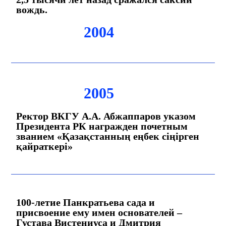
вождь.
2004
2005
Ректор ВКГУ А.А. Абжаппаров указом
Президента РК награжден почетным
званием «Қазақстанның еңбек сiңiрген
қайраткерi»
100-летие Панкратьева сада и
присвоение ему имен основателей –
Густава Вистениуса и Дмитрия