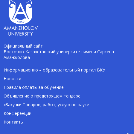
Официальный сайт
Восточно-Казахстанский университет имени Сарсена
Аманжолова
AI-Talapker
Помощник Amanzholov University
Информационно – образовательный портал ВКУ
Новости
Здравствуйте! Я AI-Talapker — помощник
Правила оплаты за обучение
ВКУ им. Сарсена Аманжолова (ВКУ). Отвечу
Объявление о предстоящем тендере
на вопросы о поступлении в бакалавриат,
магистратуру и докторантуру.
«Закупки Товаров, работ, услуг» по науке
Конференции
Контакты