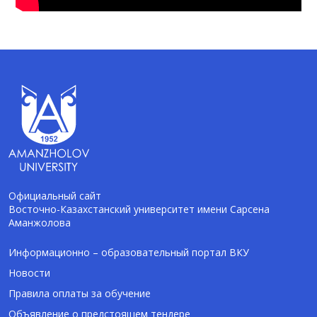
Официальный сайт
Восточно-Казахстанский университет имени Сарсена
Аманжолова
AI-Talapker
Помощник Amanzholov University
Информационно – образовательный портал ВКУ
Новости
Здравствуйте! Я AI-Talapker — помощник
Правила оплаты за обучение
ВКУ им. Сарсена Аманжолова (ВКУ). Отвечу
Объявление о предстоящем тендере
на вопросы о поступлении в бакалавриат,