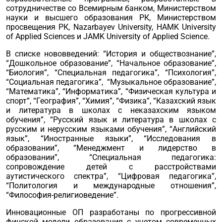
сотрудничестве со Всемирным банком, Министерством
науки и высшего образования РК, Министерством
просвещения РК, Nazarbayev University, HAMK University
of Applied Sciences и JAMK University of Applied Science.
В списке нововведений: “История и обществознание”,
“Дошкольное образование”, “Начальное образование”,
“Биология”, “Специальная педагогика”, “Психология”,
“Социальная педагогика”, “Музыкальное образование”,
“Математика”, “Информатика”, “Физическая культура и
спорт”, “География”, “Химия”, “Физика”, “Казахский язык
и литература в школах с неказахским языком
обучения”, “Русский язык и литература в школах с
русским и нерусским языками обучения”, “Английский
язык”, “Иностранные языки”, “Исследования в
образовании”, “Менеджмент и лидерство в
образовании”, “Специальная педагогика:
сопровождение детей с расстройствами
аутистического спектра”, “Цифровая педагогика”,
“Политология и международные отношения”,
“Философия-религиоведение”.
Инновационные ОП разработаны по прогрессивной
финской модели образования с учетом современных