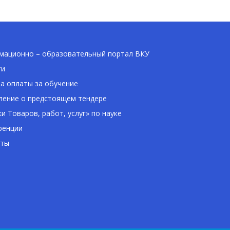
ационно – образовательный портал ВКУ
ти
а оплаты за обучение
ение о предстоящем тендере
ки Товаров, работ, услуг» по науке
ренции
кты