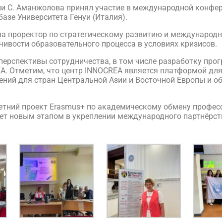
ни С. Аманжолова принял участие в международной конфер
азе Университета Генуи (Италия).
ла проректор по стратегическому развитию и международн
чивости образовательного процесса в условиях кризисов.
перспективы сотрудничества, в том числе разработку про
A. Отметим, что центр INNOCREA является платформой для
ний для стран Центральной Азии и Восточной Европы и о
летний проект Erasmus+ по академическому обмену профес
анет новым этапом в укреплении международного партнёрст