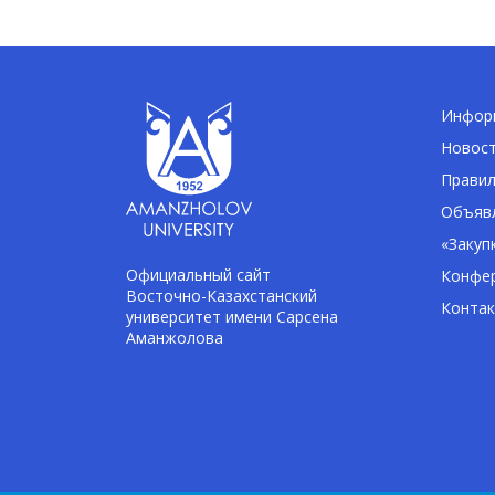
Информ
Новос
Правил
Объявл
«Закуп
Официальный сайт
Конфе
Восточно-Казахстанский
Конта
университет имени Сарсена
Аманжолова