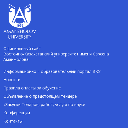
Официальный сайт
Восточно-Казахстанский университет имени Сарсена
Аманжолова
AI-Talapker
Помощник Amanzholov University
Информационно – образовательный портал ВКУ
Новости
Здравствуйте! Я AI-Talapker — помощник
Правила оплаты за обучение
ВКУ им. Сарсена Аманжолова (ВКУ). Отвечу
Объявление о предстоящем тендере
на вопросы о поступлении в бакалавриат,
магистратуру и докторантуру.
«Закупки Товаров, работ, услуг» по науке
Конференции
Контакты