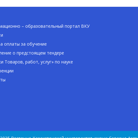
ационно – образовательный портал ВКУ
ти
а оплаты за обучение
ение о предстоящем тендере
ки Товаров, работ, услуг» по науке
ренции
кты