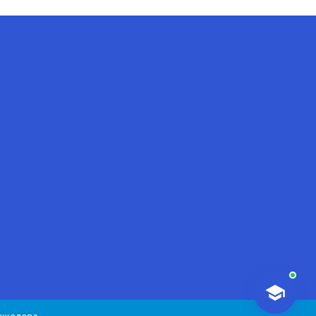
AI-Talapker
Помощник Amanzholov University
Здравствуйте! Я AI-Talapker —
помощник ВКУ им. Сарсена
Аманжолова (ВКУ). Отвечу на
вопросы о поступлении в
бакалавриат, магистратуру и
докторантуру.