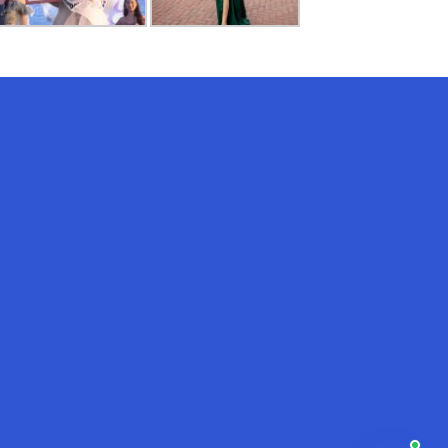
AI-Talapker
Помощник Amanzholov University
Здравствуйте! Я AI-Talapker —
помощник ВКУ им. Сарсена
Аманжолова (ВКУ). Отвечу на
вопросы о поступлении в
бакалавриат, магистратуру и
докторантуру.