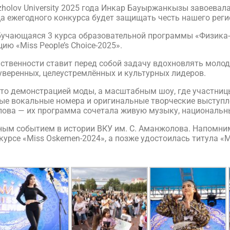
olov University 2025 года Инкар Бауыржанкызы завоевала
а ежегодного конкурса будет защищать честь нашего реги
 обучающаяся 3 курса образовательной программы «Физика
ю «Miss People’s Choice-2025».
ственности ставит перед собой задачу вдохновлять моло
уверенных, целеустремлённых и культурных лидеров.
осто демонстрацией моды, а масштабным шоу, где участни
е вокальные номера и оригинальные творческие выступле
лова — их программа сочетала живую музыку, национальн
ым событием в истории ВКУ им. С. Аманжолова. Напомним,
урсе «Miss Oskemen-2024», а позже удостоилась титула «М