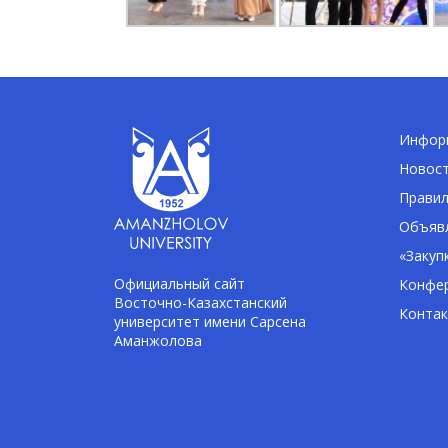
Информ
Новос
Правил
Объявл
«Закуп
Официальный сайт
Конфе
Восточно-Казахстанский
Конта
университет имени Сарсена
Аманжолова