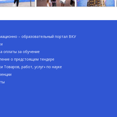
ационно – образовательный портал ВКУ
ти
а оплаты за обучение
ение о предстоящем тендере
ки Товаров, работ, услуг» по науке
ренции
кты