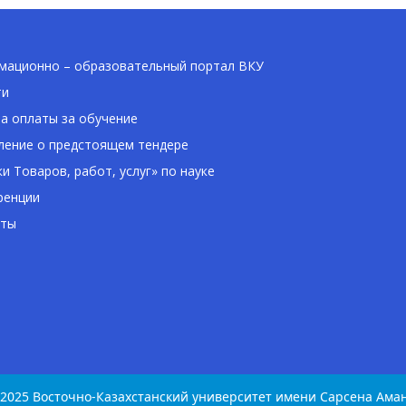
ационно – образовательный портал ВКУ
ти
а оплаты за обучение
ение о предстоящем тендере
ки Товаров, работ, услуг» по науке
ренции
кты
-2025 Восточно-Казахстанский университет имени Сарсена Ама