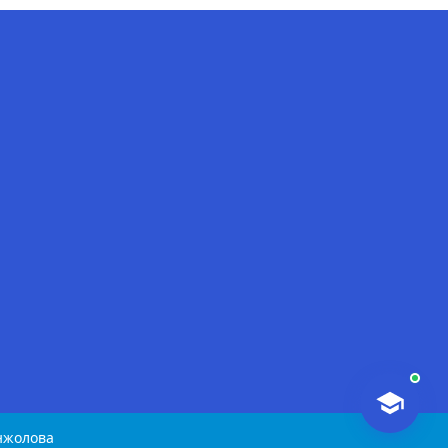
AI-Talapker
Помощник Amanzholov University
Здравствуйте! Я AI-Talapker —
помощник ВКУ им. Сарсена
Аманжолова (ВКУ). Отвечу на
вопросы о поступлении в
бакалавриат, магистратуру и
докторантуру.
нжолова