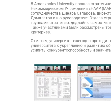
В Amanzholov University прошла стратеги
Некоммерческом Учреждении «НААР (IAAR)
сотрудничества Динара Сапарова, дирек
Домалатов и и.о руководителя Отдела ст
группами стратегию, дедлайны самоотчет
Также участниками были рассмотрены тр
критериев.
Отметим, университет ежегодно проходит
университета к укреплению и развитию о
усилить конкурентоспособность и значите