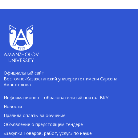
Официальный сайт
Восточно-Казахстанский университет имени Сарсена
Аманжолова
AI-Talapker
Помощник Amanzholov University
Информационно – образовательный портал ВКУ
Новости
Здравствуйте! Я AI-Talapker — помощник
Правила оплаты за обучение
ВКУ им. Сарсена Аманжолова (ВКУ). Отвечу
Объявление о предстоящем тендере
на вопросы о поступлении в бакалавриат,
магистратуру и докторантуру.
«Закупки Товаров, работ, услуг» по науке