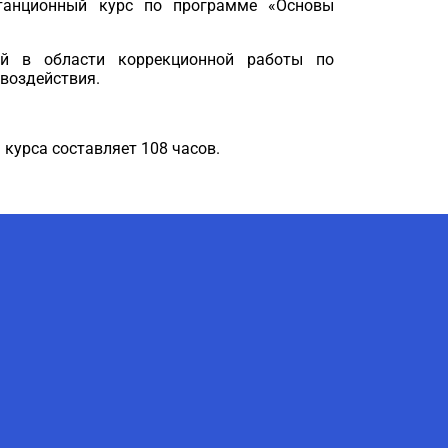
танционный курс по программе «Основы
ей в области коррекционной работы по
 воздействия.
 курса составляет 108 часов.
AI-Talapker
Помощник Amanzholov University
Здравствуйте! Я AI-Talapker —
помощник ВКУ им. Сарсена
Аманжолова (ВКУ). Отвечу на
вопросы о поступлении в
бакалавриат, магистратуру и