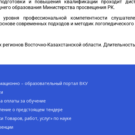
 подготовки и повышения квалификации проходит дис
днего образования Министерства просвещения РК.
уровня профессиональной компетентности слушател
основе современных подходов и методик логопедического
.
 регионов Восточно-Казахстанской области. Длительность
ационно – образовательный портал ВКУ
ти
а оплаты за обучение
ение о предстоящем тендере
ки Товаров, работ, услуг» по науке
ренции