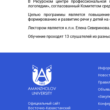
В Ресурсном центре профессиональной
логопедии», согласованный Комитетом сре
Целью программы является повышение 
формированию и развитию речи у детей на 
Лектором является к.п.н. Елена Северинова
Обучение проходят 13 слушателей из разных
Информ
Новос
Правил
Объявл
«Закуп
Официальный сайт
Конфе
Восточно-Казахстанский