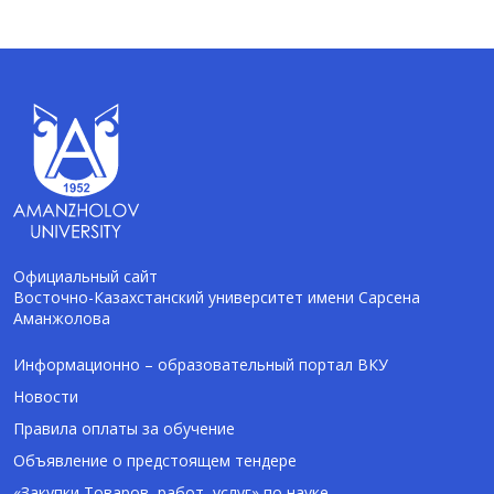
Официальный сайт
Восточно-Казахстанский университет имени Сарсена
Аманжолова
AI-Talapker
Помощник Amanzholov University
Информационно – образовательный портал ВКУ
Новости
Здравствуйте! Я AI-Talapker — помощник
Правила оплаты за обучение
ВКУ им. Сарсена Аманжолова (ВКУ). Отвечу
Объявление о предстоящем тендере
на вопросы о поступлении в бакалавриат,
магистратуру и докторантуру.
«Закупки Товаров, работ, услуг» по науке