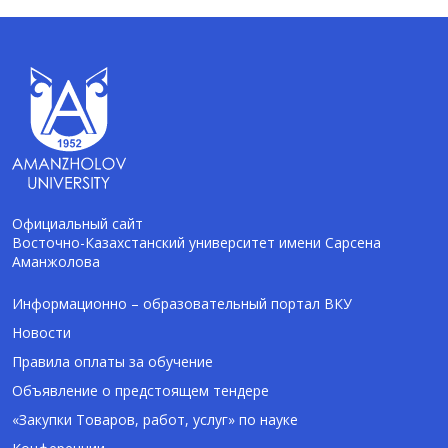
Официальный сайт
Восточно-Казахстанский университет имени Сарсена
Аманжолова
AI-Talapker
Помощник Amanzholov University
Информационно – образовательный портал ВКУ
Новости
Здравствуйте! Я AI-Talapker — помощник
Правила оплаты за обучение
ВКУ им. Сарсена Аманжолова (ВКУ). Отвечу
Объявление о предстоящем тендере
на вопросы о поступлении в бакалавриат,
магистратуру и докторантуру.
«Закупки Товаров, работ, услуг» по науке