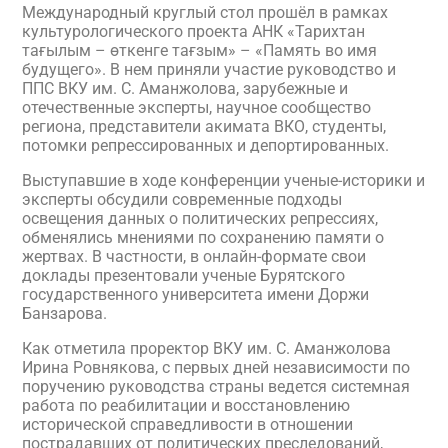
Международный круглый стол прошёл в рамках
культурологического проекта АНК «Тарихтан
тағылым – өткенге тағзым» – «Память во имя
будущего». В нем приняли участие руководство и
ППС ВКУ им. С. Аманжолова, зарубежные и
отечественные эксперты, научное сообщество
региона, представители акимата ВКО, студенты,
потомки репрессированных и депортированных.
Выступавшие в ходе конференции ученые-историки и
эксперты обсудили современные подходы
освещения данных о политических репрессиях,
обменялись мнениями по сохранению памяти о
жертвах. В частности, в онлайн-формате свои
доклады презентовали ученые Бурятского
государственного университета имени Доржи
Банзарова.
Как отметила проректор ВКУ им. С. Аманжолова
Ирина Ровнякова, с первых дней независимости по
поручению руководства страны ведется системная
работа по реабилитации и восстановлению
исторической справедливости в отношении
пострадавших от политических преследований,