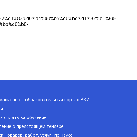
d1%82%d1%83%d0%b4%d0%b5%d0%bd%d1%82%d1%8b-
%bb%d0%b8-
ационно – образовательный портал ВКУ
ти
а оплаты за обучение
ение о предстоящем тендере
ки Товаров, работ, услуг» по науке