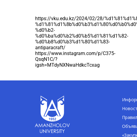
https://vku.edu.kz/2024/02/28/%d1%81%
%d1%81%d1%8b%d0%b3%d1%80%d0%b0%d0
%d0%b2-
%d0%ba%d0%b2%d0%b5%d1%81%d1%82-
%d0%b8%d0%b3%d1%80%d1%83-
antiparacraft/
https://www.instagram.com/p/C375-
QsqN1C/?
igsh=MTdyNXNwaHdkcTcxag
Информ
Новос
Правил
Объявл
«Закуп