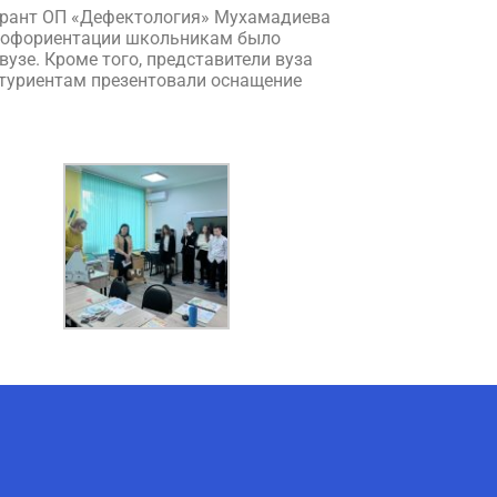
странт ОП «Дефектология» Мухамадиева
профориентации школьникам было
узе. Кроме того, представители вуза
итуриентам презентовали оснащение
AI-Talapker
Помощник Amanzholov University
Здравствуйте! Я AI-Talapker —
помощник ВКУ им. Сарсена