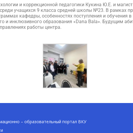
ологии и коррекционной педагогики Кукина Ю.Е. и маги
 среди учащихся 9 класса средней школы №23. В рамках 
раммах кафедры, особенностях поступления и обучения в в
го и инклюзивного образования «Dana Bala». Будущим аб
правлениях работы центра.
ационно – образовательный портал ВКУ
ти