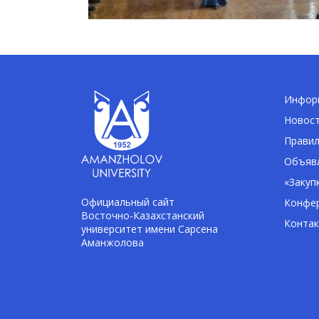
Информ
Новос
Правил
Объявл
«Закуп
Официальный сайт
Конфе
Восточно-Казахстанский
Конта
университет имени Сарсена
Аманжолова