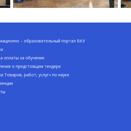
ационно – образовательный портал ВКУ
ти
а оплаты за обучение
ение о предстоящем тендере
ки Товаров, работ, услуг» по науке
ренции
кты