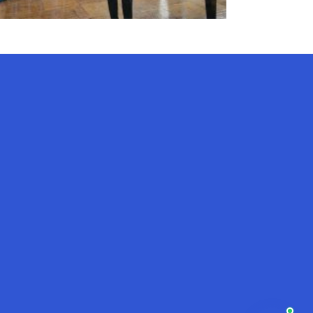
AI-Talapker
Помощник Amanzholov University
Здравствуйте! Я AI-Talapker —
помощник ВКУ им. Сарсена
Аманжолова (ВКУ). Отвечу на
вопросы о поступлении в
бакалавриат, магистратуру и
докторантуру.