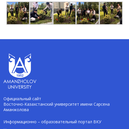
Официальный сайт
Восточно-Казахстанский университет имени Сарсена
Аманжолова
AI-Talapker
Помощник Amanzholov University
Информационно – образовательный портал ВКУ