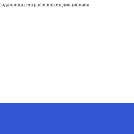
подавании географических дисциплин»
AI-Talapker
Помощник Amanzholov University
Здравствуйте! Я AI-Talapker —
помощник ВКУ им. Сарсена