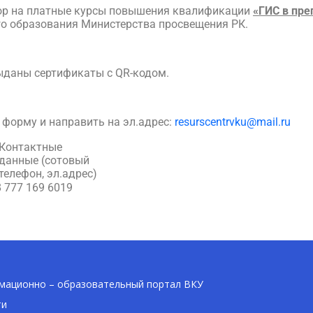
ор на платные курсы повышения квалификации
«ГИС в пре
его образования Министерства просвещения РК.
.
ыданы сертификаты с QR-кодом.
 форму и направить на эл.адрес:
resurscentrvku@mail.ru
Контактные
данные (сотовый
телефон, эл.адрес)
8 777 169 6019
ационно – образовательный портал ВКУ
ти