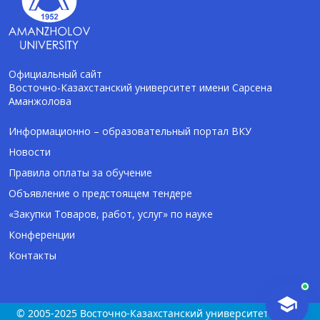
Официальный сайт
Восточно-Казахстанский университет имени Сарсена
Аманжолова
AI-Talapker
Помощник Amanzholov University
Информационно – образовательный портал ВКУ
Новости
Здравствуйте! Я AI-Talapker — помощник
Правила оплаты за обучение
ВКУ им. Сарсена Аманжолова (ВКУ). Отвечу
Объявление о предстоящем тендере
на вопросы о поступлении в бакалавриат,
магистратуру и докторантуру.
«Закупки Товаров, работ, услуг» по науке
Конференции
Контакты
© 2005-2025 Восточно-Казахстанский университет имени