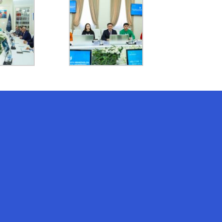
AI-Talapker
Помощник Amanzholov University
Здравствуйте! Я AI-Talapker —
помощник ВКУ им. Сарсена
Аманжолова (ВКУ). Отвечу на
вопросы о поступлении в
бакалавриат, магистратуру и
докторантуру.