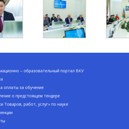
ационно – образовательный портал ВКУ
ти
а оплаты за обучение
ение о предстоящем тендере
ки Товаров, работ, услуг» по науке
ренции
кты