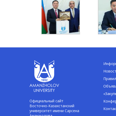
Информ
Новос
Правил
Объявл
«Закуп
Официальный сайт
Конфе
Восточно-Казахстанский
Конта
университет имени Сарсена
Аманжолова