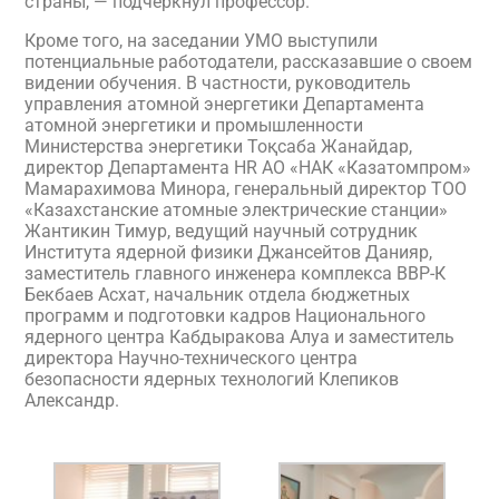
страны, — подчеркнул профессор.
Кроме того, на заседании УМО выступили
потенциальные работодатели, рассказавшие о своем
видении обучения. В частности, руководитель
управления атомной энергетики Департамента
атомной энергетики и промышленности
Министерства энергетики Тоқсаба Жанайдар,
директор Департамента HR АО «НАК «Казатомпром»
Мамарахимова Минора, генеральный директор ТОО
«Казахстанские атомные электрические станции»
Жантикин Тимур, ведущий научный сотрудник
Института ядерной физики Джансейтов Данияр,
заместитель главного инженера комплекса ВВР-К
Бекбаев Асхат, начальник отдела бюджетных
программ и подготовки кадров Национального
ядерного центра Кабдыракова Алуа и заместитель
директора Научно-технического центра
безопасности ядерных технологий Клепиков
Александр.