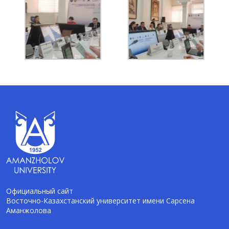
Официальный сайт
Восточно-Казахстанский университет имени Сарсена
Аманжолова
AI-Talapker