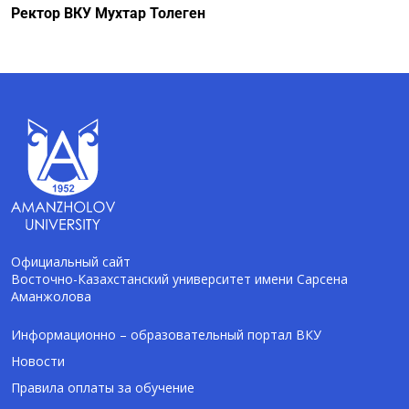
Ректор ВКУ Мухтар Толеген
Официальный сайт
Восточно-Казахстанский университет имени Сарсена
Аманжолова
AI-Talapker
Помощник Amanzholov University
Информационно – образовательный портал ВКУ
Новости
Здравствуйте! Я AI-Talapker — помощник
Правила оплаты за обучение
ВКУ им. Сарсена Аманжолова (ВКУ). Отвечу