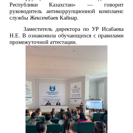
Республики Казахстан
»
— говорит
руководитель антикоррупционной комплаенс
службы Жексембаев Кайнар.
З
аместител
ь
директора по УР Исабаев
а
Н.Е.
В ознаком
ила обучающихся
с правилами
промежуточной аттестации
.