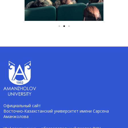
Официальный сайт
Восточно-Казахстанский университет имени Сарсена
Аманжолова
AI-Talapker
Помощник Amanzholov University