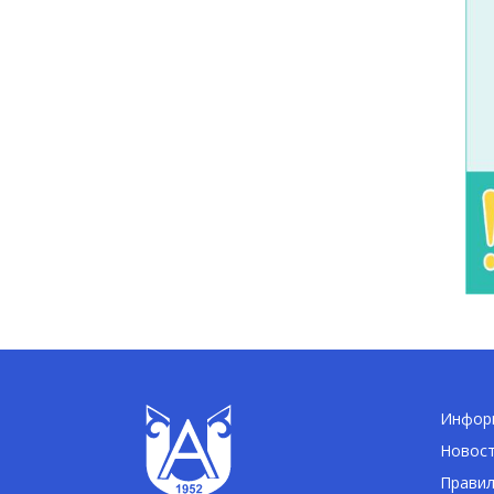
Информ
Новос
Правил