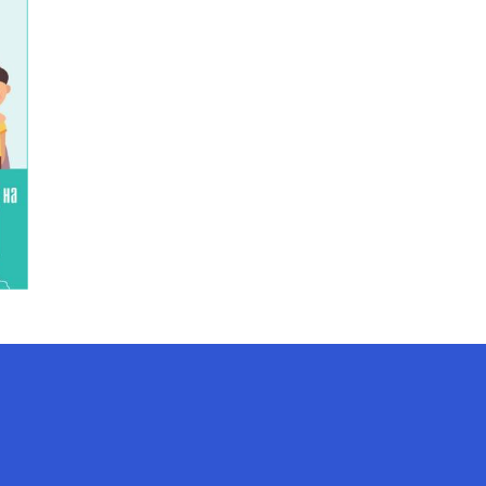
AI-Talapker
Помощник Amanzholov University
Здравствуйте! Я AI-Talapker —
помощник ВКУ им. Сарсена
Аманжолова (ВКУ). Отвечу на
вопросы о поступлении в