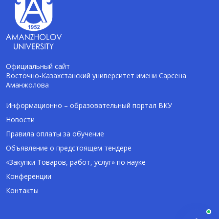
Официальный сайт
Восточно-Казахстанский университет имени Сарсена
Аманжолова
AI-Talapker
Помощник Amanzholov University
Информационно – образовательный портал ВКУ
Новости
Здравствуйте! Я AI-Talapker — помощник
Правила оплаты за обучение
ВКУ им. Сарсена Аманжолова (ВКУ). Отвечу
Объявление о предстоящем тендере
на вопросы о поступлении в бакалавриат,
магистратуру и докторантуру.
«Закупки Товаров, работ, услуг» по науке
Конференции
Контакты