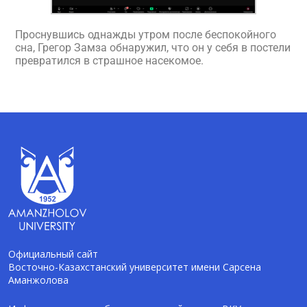
Проснувшись однажды утром после беспокойного
сна, Грегор Замза обнаружил, что он у себя в постели
превратился в страшное насекомое.
Официальный сайт
Восточно-Казахстанский университет имени Сарсена
Аманжолова
AI-Talapker
Помощник Amanzholov University