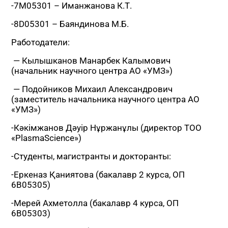
-7М05301 – Иманжанова К.Т.
-8D05301 – Баяндинова М.Б.
Работодатели:
— Кылышканов Манарбек Калымович
(начальник научного центра АО «УМЗ»)
— Подойников Михаил Александрович
(заместитель начальника научного центра АО
«УМЗ»)
-Кәкімжанов Дәуір Нұржанұлы (директор ТОО
«PlasmaScience»)
-Студенты, магистранты и докторанты:
-Еркеназ Қаниятова (бакалавр 2 курса, ОП
6В05305)
-Мерей Ахметолла (бакалавр 4 курса, ОП
6В05303)