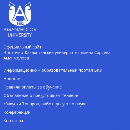
Официальный сайт
Восточно-Казахстанский университет имени Сарсена
Аманжолова
AI-Talapker
Помощник Amanzholov University
Информационно – образовательный портал ВКУ
Новости
Здравствуйте! Я AI-Talapker — помощник
Правила оплаты за обучение
ВКУ им. Сарсена Аманжолова (ВКУ). Отвечу
Объявление о предстоящем тендере
на вопросы о поступлении в бакалавриат,
магистратуру и докторантуру.
«Закупки Товаров, работ, услуг» по науке
Конференции
Контакты