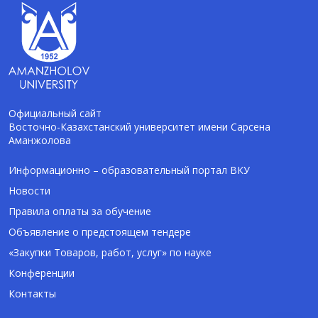
Официальный сайт
Восточно-Казахстанский университет имени Сарсена
Аманжолова
AI-Talapker
Помощник Amanzholov University
Информационно – образовательный портал ВКУ
Новости
Здравствуйте! Я AI-Talapker — помощник
Правила оплаты за обучение
ВКУ им. Сарсена Аманжолова (ВКУ). Отвечу
Объявление о предстоящем тендере
на вопросы о поступлении в бакалавриат,
магистратуру и докторантуру.
«Закупки Товаров, работ, услуг» по науке
Конференции
Контакты