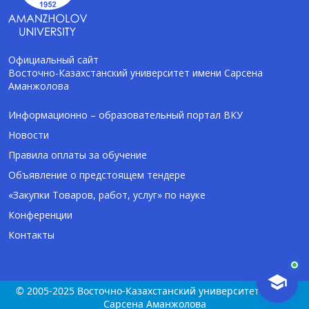
Официальный сайт
Восточно-Казахстанский университет имени Сарсена
Аманжолова
AI-Talapker
Помощник Amanzholov University
Информационно – образовательный портал ВКУ
Новости
Здравствуйте! Я AI-Talapker — помощник
Правила оплаты за обучение
ВКУ им. Сарсена Аманжолова (ВКУ). Отвечу
Объявление о предстоящем тендере
на вопросы о поступлении в бакалавриат,
магистратуру и докторантуру.
«Закупки Товаров, работ, услуг» по науке
Конференции
Контакты
© 2005-2025 Восточно-Казахстанский университет имени
Сарсена Аманжолова