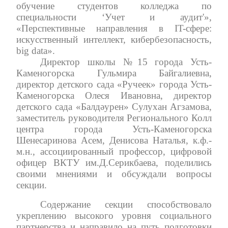
обучение студентов колледжа по
специальности ‘Учет и аудит'»,
«Перспективные направления в IT-сфере:
искусственный интеллект, кибербезопасность,
big data».
Директор школы №15 города Усть-
Каменогорска Гульмира Байгалиевна,
директор детского сада «Ручеек» города Усть-
Каменогорска Олеся Ивановна, директор
детского сада «Балдәурен» Сулухан Агзамова,
заместитель руководителя Регионального Колл
центра города Усть-Каменогорска
Шенесаринова Асем, Денисова Наталья, к.ф.-
м.н., ассоциированный профессор, цифровой
офицер ВКТУ им.Д.Серикбаева, поделились
своими мнениями и обсуждали вопросы
секции.
Содержание секции способствовало
укреплению высокого уровня социального
партнерства и направило на путь подготовки