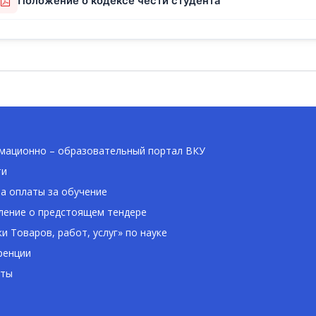
Положение о кодексе чести студента
ационно – образовательный портал ВКУ
ти
а оплаты за обучение
ение о предстоящем тендере
ки Товаров, работ, услуг» по науке
ренции
кты