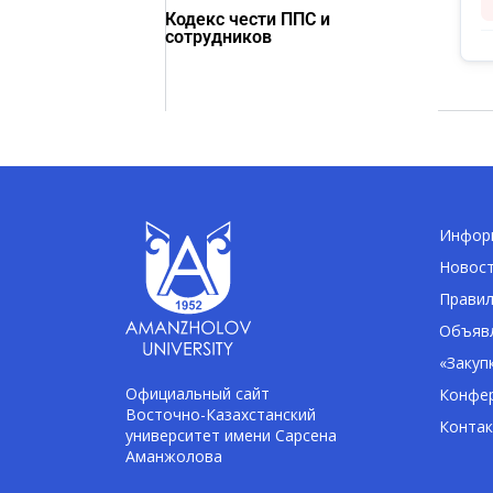
Кодекс чести ППС и
сотрудников
Информ
Новос
Правил
Объявл
«Закуп
Официальный сайт
Конфе
Восточно-Казахстанский
Конта
университет имени Сарсена
Аманжолова