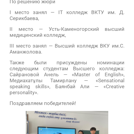
По решению жюри
І место занял — IT колледж ВКТУ им. Д.
Серикбаева,
ІІ место — Усть-Каменогорский высший
медицинский колледж,
ІІІ место занял — Высший колледж ВКУ им.С.
Аманжолова.
Также были присуждены номинации
следующим студентам Высшего колледжа:
Сайрановой Анель — «Master of English»,
Медиахатұлы Тамирлану — «Sensational
speaking skills», Баянбай Али — «Creative
personality».
Поздравляем победителей!