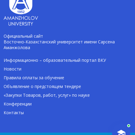
Официальный сайт
Восточно-Казахстанский университет имени Сарсена
Аманжолова
AI-Talapker
Помощник Amanzholov University
Информационно – образовательный портал ВКУ
Новости
Здравствуйте! Я AI-Talapker — помощник
Правила оплаты за обучение
ВКУ им. Сарсена Аманжолова (ВКУ). Отвечу
Объявление о предстоящем тендере
на вопросы о поступлении в бакалавриат,
магистратуру и докторантуру.
«Закупки Товаров, работ, услуг» по науке
Конференции
Контакты