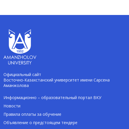
Официальный сайт
Восточно-Казахстанский университет имени Сарсена
Аманжолова
AI-Talapker
Помощник Amanzholov University
Информационно – образовательный портал ВКУ
Новости
Здравствуйте! Я AI-Talapker — помощник
Правила оплаты за обучение
ВКУ им. Сарсена Аманжолова (ВКУ). Отвечу
Объявление о предстоящем тендере
на вопросы о поступлении в бакалавриат,
магистратуру и докторантуру.