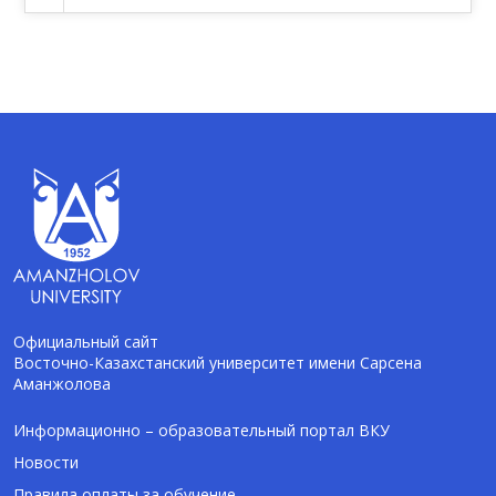
Официальный сайт
Восточно-Казахстанский университет имени Сарсена
Аманжолова
AI-Talapker
Помощник Amanzholov University
Информационно – образовательный портал ВКУ
Новости
Здравствуйте! Я AI-Talapker — помощник
Правила оплаты за обучение