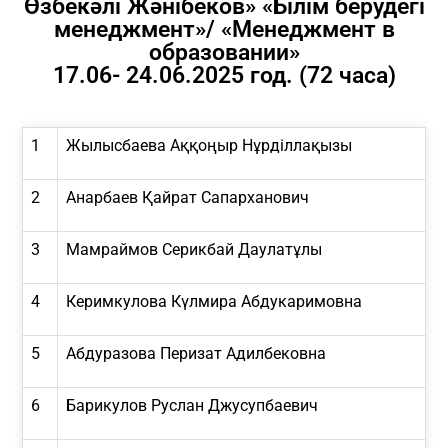
Өзбекәлі Жәнібеков» «Білім берудегі
менеджмент»/ «Менеджмент в
образовании»
17.06- 24.06.2025 год. (72 часа)
1
Жылысбаева Аққоңыр Нұрділлақызы
2
Анарбаев Қайрат Сапарханович
3
Мамраймов Серикбай Даулатұлы
4
Керимкулова Күлмира Абдукаримовна
5
Абдуразова Перизат Адилбековна
6
Барикулов Руслан Джусупбаевич