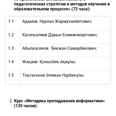
педагогических стратегии и методов обучения в
образовательном процессе» (72 часа):
1.1
Адамов Нурлан Жармуханбетович;
1.2
Касенуалиев Дарын Есимжомартович;
1.3
Абылкасенов Бекжан Самарбекович;
1.4
Жақаев Қонысбек Ақиұлы;
1.5
Тоқтағанов Әлижан Нұрбекұлы.
Курс
«Методика преподавания информатики»
(135 часов):