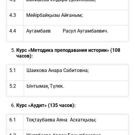
4.3
Мейірбайқызы Айғаным;
4.4
Аугамбаев Расул Аугамбаевич.
Курс «Методика преподавания истории»
(108
часов)
:
5.1
Шаихова Анара Сабитовна;
5.2
Ынтымақ Түлек.
Курс «Аудит» (135 часов):
6.1
Тоқтаубаева Аяна Асхатқызы;