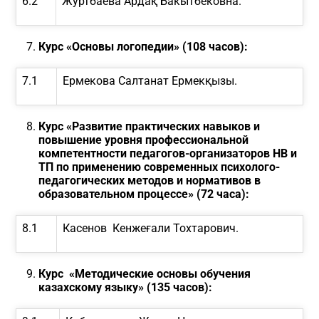
6.2
Журтбаева Ардақ Бакытбековна.
Курс «Основы логопедии»
(108 часов)
:
7.1
Ермекова Салтанат Ермекқызы.
Курс «Развитие практических навыков и
повышение уровня
профессиональной
компетентности педагогов-организаторов НВ и
ТП по применению современных психолого-
педагогических методов и нормативов в
образовательном процессе» (72 часа):
8.1
Касенов Кенжеғали Тохтарович.
Курс «Методические основы обучения
казахскому языку» (135
часов):