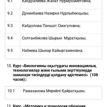
9.1
Кабдуалиева Жанат Нурмухаметовна;
9.2
Дуненбаева Назерке Нұрлыбекқызы;
9.3
Кабдолова Паншат Смагуловна;
9.4
Солтанбекова Шырын Мұратқызы;
9.5
Набиева Шынар Кайыргазиновна.
Курс «Биологияны оқытудағы инновациялық
технологиялар
және ғылыми зерттеулерде
заманауи тәсілдерді қолдану әдістемесі» (108
часов)::
10.1
Рамазанова Мерейлі Қайратқызы.
Курс «Методика и технология обучения