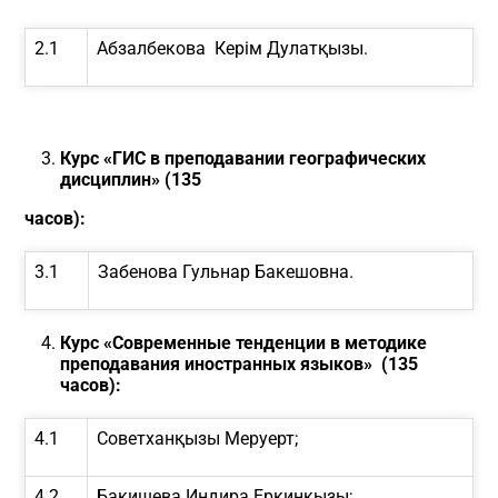
2.1
Абзалбекова Керім Дулатқызы.
Курс «ГИС в преподавании географических
дисциплин»
(135
часов)
:
3.1
Забенова Гульнар Бакешовна.
Курс «Современные тенденции в методике
преподавания
иностранных языков»
(135
часов)
:
4.1
Советханқызы Меруерт;
4.2
Бакишева Индира Еркинкызы;