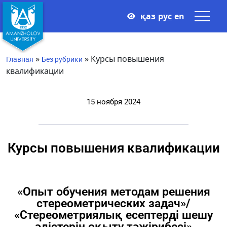
қаз
рус
en
»
»
Курсы повышения
Главная
Без рубрики
квалификации
15 ноября 2024
Курсы повышения квалификации
«Опыт обучения методам решения
стереометрических задач»/
«Стереометриялық есептерді шешу
әдістерін оқыту тәжірибесі»