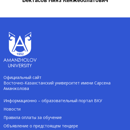
Бектасов Нияз Кенжеболатович
Официальный сайт
Восточно-Казахстанский университет имени Сарсена
Аманжолова
AI-Talapker
Помощник Amanzholov University
Информационно – образовательный портал ВКУ
Новости
Здравствуйте! Я AI-Talapker — помощник
Правила оплаты за обучение
ВКУ им. Сарсена Аманжолова (ВКУ). Отвечу
Объявление о предстоящем тендере
на вопросы о поступлении в бакалавриат,