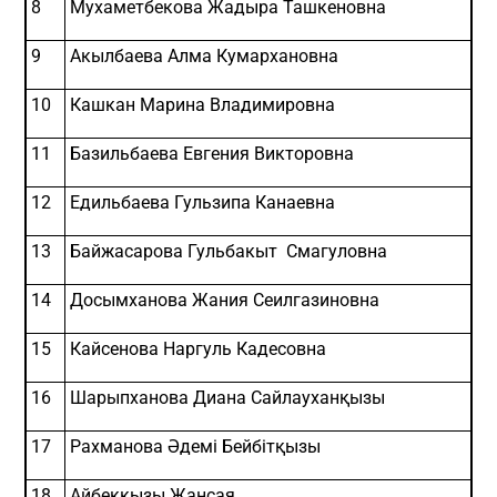
8
Мухаметбекова Жадыра Ташкеновна
9
Акылбаева Алма Кумархановна
10
Кашкан Марина Владимировна
11
Базильбаева Евгения Викторовна
12
Едильбаева Гульзипа Канаевна
13
Байжасарова Гульбакыт Смагуловна
14
Досымханова Жания Сеилгазиновна
15
Кайсенова Наргуль Кадесовна
16
Шарыпханова Диана Сайлауханқызы
17
Рахманова Әдемі Бейбітқызы
18
Айбекқызы Жансая