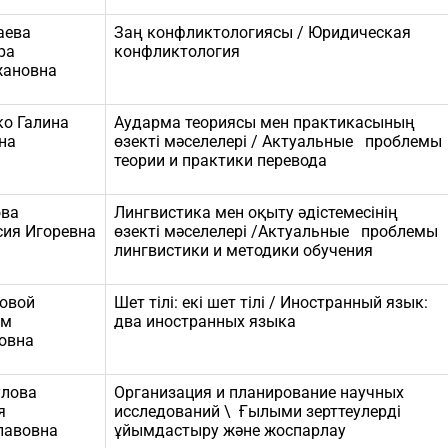
аева
Заң конфликтологиясы / Юридическая
ра
конфликтология
ановна
ко Галина
Аударма теориясы мен практикасының
на
өзекті мәселелері / Актуальные проблемы
теории и практики перевода
ва
Лингвистика мен оқыту әдістемесінің
сия Игоревна
өзекті мәселелері /Актуальные проблемы
лингвистики и методики обучения
овой
Шет тілі: екі шет тілі / Иностранный язык:
ым
два иностранных языка
овна
лова
Организация и планирование научных
я
исследований \ Ғылыми зерттеулерді
лавовна
ұйымдастыру және жоспарлау