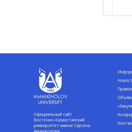
Информ
Новос
Правил
Объявл
«Закуп
Официальный сайт
Конфе
Восточно-Казахстанский
Конта
университет имени Сарсена
Аманжолова