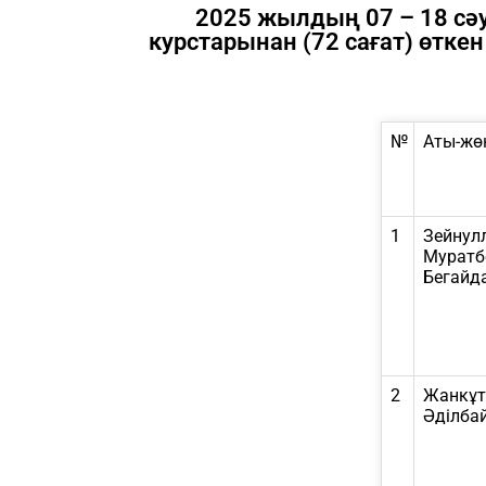
2025 жылдың 07 – 18 сәу
курстарынан (72 сағат) өтк
№
Аты-жө
1
Зейнул
Муратб
Бегайд
2
Жанкұт
Әділба