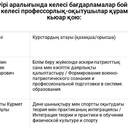
ірі аралығында келесі бағдарламалар бойы
ен келесі профессорлық-оқытушылар құрам
кьюар қою:
ні
Курстардың атауы (қазақша/орысша)
лин
Білім беру жүйесінде әскери-патриоттық
ек
сана мен кәсіптік даярлықты
арович
қалыптастыру / Формирование военно-
патриотического сознания и
профессиональной подготовки в системе
образования
ты Кұрмет
Дене шынықтыру мен спортты оқытудағы
йұлы
теория мен практиканың интеграциясы /
Интеграция теории и практики в обучении
физической культуре и спорту