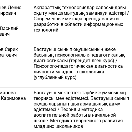
чев Денис
Ақпараттық технологиялар саласындағы
ирович
оқыту мен дамытудың заманауи әдістері /
Современные методы преподавания и
разработки в области информационных
 Василий
технологий
евич
в Серик
Бастауыш сынып оқушысының жеке
атович
басының психологиялық-педагогикалық
диагностикасы (тереңдетілген курс) /
Психолого-педагогическая диагностика
личности младшего школьника
(углубленный курс)
манова
Бастауыш мектептегі тәрбие жұмысының
 Каримовна
теориясы мен әдістемесі. Бастауыш сынып
оқушыларының шығармашылық даму
әдістемесі / Теория и методика
воспитательной работы в начальной
школе. Методика творческого развития
младших школьников