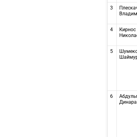
3
Плеска
Владим
4
Кирнос
Никола
5
Шумеко
Шаймур
6
Абдуль
Динара