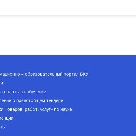
ационно – образовательный портал ВКУ
ти
а оплаты за обучение
ение о предстоящем тендере
ки Товаров, работ, услуг» по науке
ренции
кты