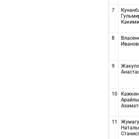
7
Кунанб
Гульми
Какимж
8
Власен
Иванов
9
Жакупо
Анаста
10
Кажкен
Арайл
Азамат
11
Жумагу
Наталь
Станис