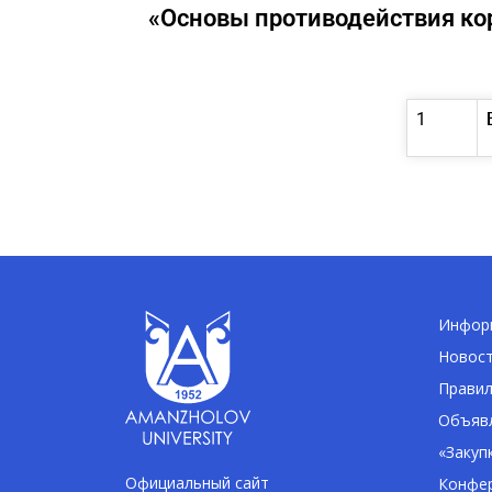
«Основы противодействия ко
1
Информ
Новос
Правил
Объявл
«Закуп
Официальный сайт
Конфе