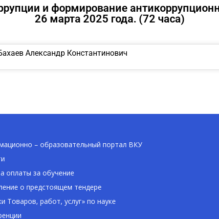
ррупции и формирование антикоррупционно
26 марта 2025 года. (72 часа)
Бахаев Александр Константинович
ационно – образовательный портал ВКУ
ти
а оплаты за обучение
ение о предстоящем тендере
ки Товаров, работ, услуг» по науке
ренции