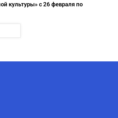
й культуры» с 26 февраля по
AI-Talapker
Помощник Amanzholov University
Здравствуйте! Я AI-Talapker —
помощник ВКУ им. Сарсена
Аманжолова (ВКУ). Отвечу на
вопросы о поступлении в
бакалавриат, магистратуру и